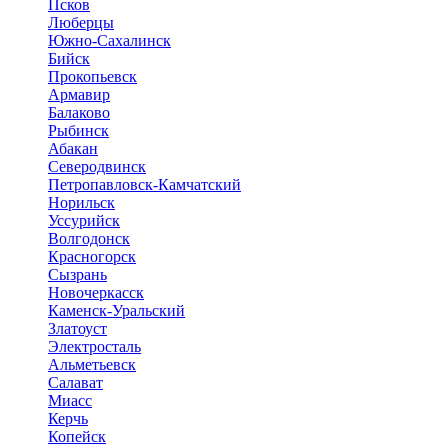
Псков
Люберцы
Южно-Сахалинск
Бийск
Прокопьевск
Армавир
Балаково
Рыбинск
Абакан
Северодвинск
Петропавловск-Камчатский
Норильск
Уссурийск
Волгодонск
Красногорск
Сызрань
Новочеркасск
Каменск-Уральский
Златоуст
Электросталь
Альметьевск
Салават
Миасс
Керчь
Копейск