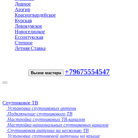
Дивное
Арзгир
Красногвардейское
Курская
Левокумское
Новоселицкое
Ессентукская
Степное
Летняя Ставка
+79675554547
Вызов мастера
Toggle
navigation
Спутниковое ТВ
Установка спутниковых антенн
Подключение спутникового ТВ
Настройка спутниковых ТВ-каналов
Настройка национальных спутниковых каналов
Спутниковая антенна на несколько ТВ
Установка спутниковой антенны на крыше