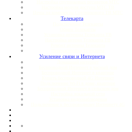
Настройка спутниковых ресиверов МТС
Настройка модуля доступа МТС ТВ
Цены на комплекты Спутникового ТВ МТС
Телекарта
Подключение Телекарты
Обмен Телекарты
Установка антенны Телекарта ТВ
Настройка антенн Телекарта ТВ
Ремонт антенны Телекарта
Перенастройка Телекарты
Усиление связи и Интернета
Домашний интернет
Беспроводной Интернет в часный дом
Беспроводной Интернет в квартире
Купить беспроводной 4G Интернет
Подключение Wi-Fi в доме, квартире
Беспроводной Интернет в сельском дом
Настройка локальной сети
Установка видеонаблюдения
Подключение к беспроводному Интернету 4G