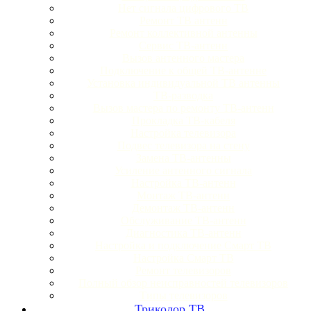
Нет сигнала цифрового ТВ
Ремонт ТВ антенн
Ремонт коллективной антенны
Сервис ТВ-антенн
Вызов антенного мастера
Подключение к общей ТВ-антенне
Установка индивидуальной ТВ антенны
ТВ-разводка
Вызов мастера по ремонту ТВ-антенн
Прокладка ТВ-кабеля
Настройка телевизора
Подвес телевизора на стену
Замена ТВ-антенны
Усиление антенного сигнала
Настройка ТВ-антенн
Монтаж ТВ-антенн
Демонтаж ТВ-антенн
Обслуживание ТВ-антенн
Диагностика ТВ-антенн
Настройка и подключение Смарт ТВ
Настройка Смарт ТВ
Ремонт телевизоров
Полный обзор неисправностей телевизоров
Типы телевизоров
Триколор ТВ