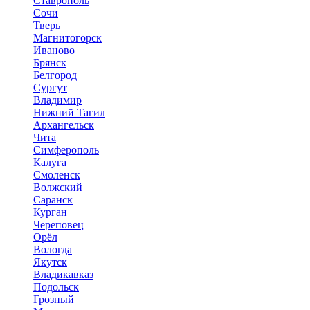
Ставрополь
Сочи
Тверь
Магнитогорск
Иваново
Брянск
Белгород
Сургут
Владимир
Нижний Тагил
Архангельск
Чита
Симферополь
Калуга
Смоленск
Волжский
Саранск
Курган
Череповец
Орёл
Вологда
Якутск
Владикавказ
Подольск
Грозный