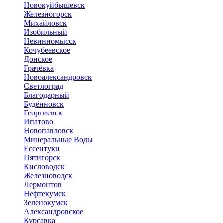
Новокуйбышевск
Железногорск
Михайловск
Изобильный
Невинномысск
Кочубеевское
Донское
Грачёвка
Новоалександровск
Светлоград
Благодарный
Будённовск
Георгиевск
Ипатово
Новопавловск
Минеральные Воды
Ессентуки
Пятигорск
Кисловодск
Железноводск
Лермонтов
Нефтекумск
Зеленокумск
Александровское
Курсавка