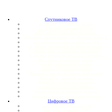
Спутниковое ТВ
Установка спутниковых антенн
Подключение спутникового ТВ
Настройка спутниковых ТВ-каналов
Настройка национальных спутниковых каналов
Спутниковая антенна на несколько ТВ
Установка спутниковой антенны на крыше
Обновление спутниковых ресиверов
Установка антенны на несколько спутников
Настройка спутниковых антенн
Ремонт спутниковой антенны
Сервис спутниковых антенн
Вызов мастера по спутниковым антеннам
Монтаж спутниковой антенны
Демонтаж спутниковой антенны
Установка и настройка Hotbird
Замена кабеля спутниковой антенны
Проверка сигнала спутниковой антенны
Цифровое ТВ
Подключение цифрового ТВ
Настройка цифрового ТВ