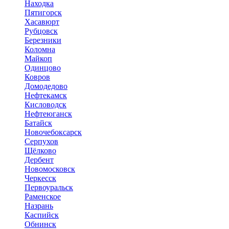
Находка
Пятигорск
Хасавюрт
Рубцовск
Березники
Коломна
Майкоп
Одинцово
Ковров
Домодедово
Нефтекамск
Кисловодск
Нефтеюганск
Батайск
Новочебоксарск
Серпухов
Щёлково
Дербент
Новомосковск
Черкесск
Первоуральск
Раменское
Назрань
Каспийск
Обнинск