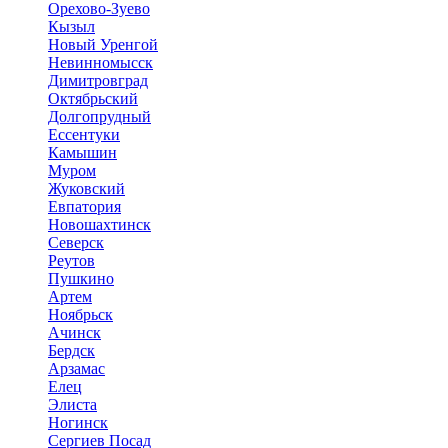
Орехово-Зуево
Кызыл
Новый Уренгой
Невинномысск
Димитровград
Октябрьский
Долгопрудный
Ессентуки
Камышин
Муром
Жуковский
Евпатория
Новошахтинск
Северск
Реутов
Пушкино
Артем
Ноябрьск
Ачинск
Бердск
Арзамас
Елец
Элиста
Ногинск
Сергиев Посад