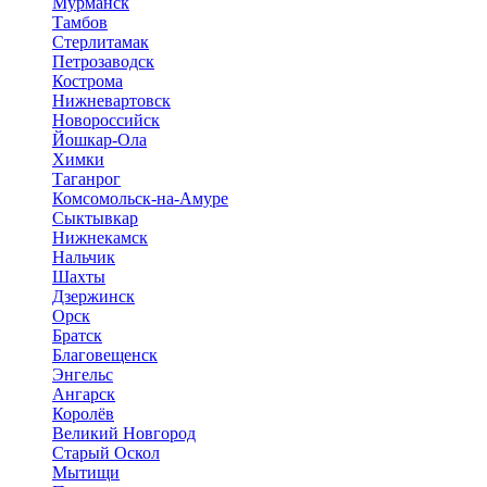
Мурманск
Тамбов
Стерлитамак
Петрозаводск
Кострома
Нижневартовск
Новороссийск
Йошкар-Ола
Химки
Таганрог
Комсомольск-на-Амуре
Сыктывкар
Нижнекамск
Нальчик
Шахты
Дзержинск
Орск
Братск
Благовещенск
Энгельс
Ангарск
Королёв
Великий Новгород
Старый Оскол
Мытищи